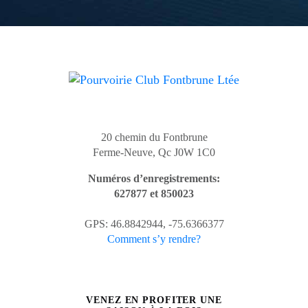
20 chemin du Fontbrune
Ferme-Neuve, Qc J0W 1C0
Numéros d’enregistrements:
627877 et 850023
GPS: 46.8842944, -75.6366377
Comment s’y rendre?
VENEZ EN PROFITER UNE